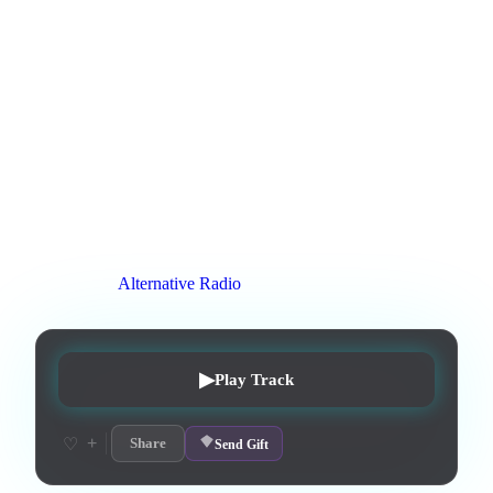
блискавка запалила наші дні. Таємні зустрічі, дзвінки і
повідомлення, Любов жила всупереч усьому знов. Я
залишив минуле, знайшов тебе за кордоном, Бо ти —
моє життя, моя любов. Фінальний приспів Я прийшов
не випадково — я прийшов за тобою. Прийшов кохати,
берегти і обіймати знов. Прийшов сказати перед Богом
і світом: Ти — моє щастя, ти — моя любов. Моя
квіточко, найніжніша у Всесвіті, Дякую долі за цей
дивний шлях. Якби почати все спочатку — без вагань
Я знов закохався б у тебе... з першого погляду.
0
:
37
3
listens
0
upvotes
0
likes
0
playlisted
7
d on chart
Peak #
4
On stations:
Alternative Radio
▶
Play Track
+
♡
Share
Send Gift