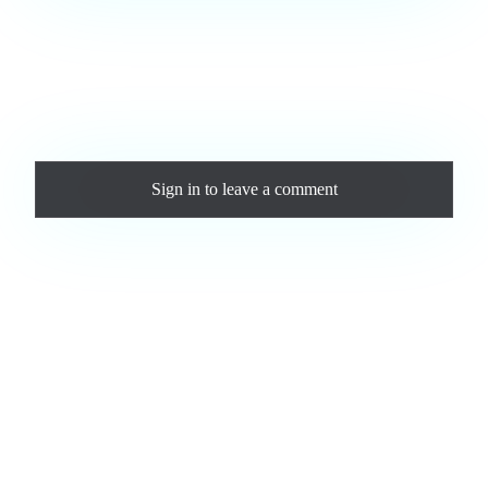
Love this track? Purchase a personal license to support the
artist and download the MP3 — yours forever.
Comments
Sign in
to leave a comment
Loading comments...
Jam.com