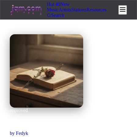
Hot 40
New
Music
Artists
Stations
Resources
Search
approved
Моя
by
Fedyk